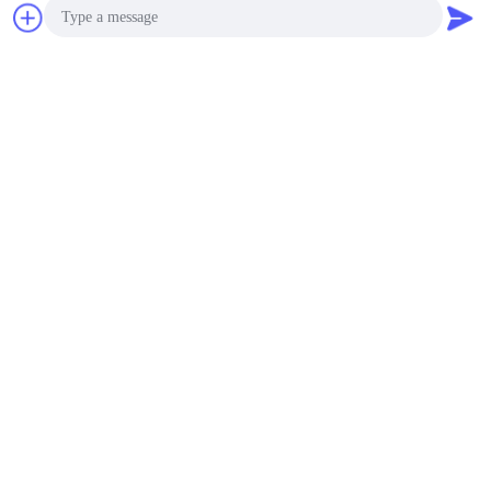
Obrolan
Quote request
suatu
Photo
Video Call
Audio Call