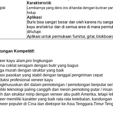
Karakteristik:
psi
Lembarnya yang diiris-iris ditandai dengan butiran y
hidup.
Aplikasi:
Burls bisa sangat besar dan oleh karena itu sang
kayu arsitektur dan di semua area di mana permu
ditutupi.
Aplikasi untuk permukaan furnitur, gitar, blokboa
ungan Kompetitif:
neer kayu alam,pro lingkungan
rna coklat seragam dengan butir yang bagus
rga murah dengan struktur yang baik
uasi pasokan yang stabil dengan tanggal pengiriman cepat
duksi profesional veneer kayu
ngkhususkan diri dalam pemotongan / pemotongan berputar se
iki teknologi paling canggih dari mesin pemotong putar / irisan
h dan struktur mirip dengan veneer abu putih Amerika, tetapi l
neer memiliki karakter yang baik rata-rata ketebalan, kandung
neer populer di Cina dan diekspor ke Asia Tenggara,
Timur Ten