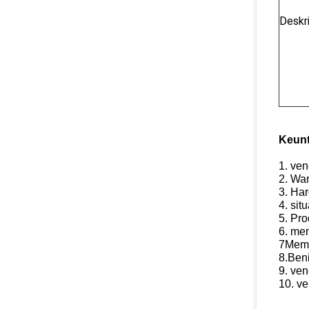
Deskri
Keunt
1. ve
2. Wa
3. Ha
4. sit
5. Pro
6. me
7Memil
8.Beni
9. ve
10. ve