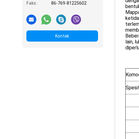
denga
Faks:
86-769-81225602
bentuk
Mappa 
ketida
terlem
membu
Bebera
Kontak
lain, 
diperl
Komod
Spesif