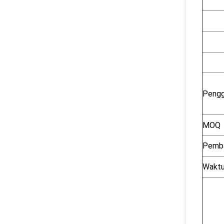
Pengg
MOQ
Pemb
Waktu