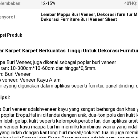
elembaban:
12-15%
40’HQ:
Lembar Mappa Burl Veneer
,
Dekorasi furnitur M
nyoroti:
Dekorasi Furniture Burl Veneer Sheet
psi Produk
r Karpet Karpet Berkualitas Tinggi Untuk Dekorasi Furnitu
a Burl Veneer, juga dikenal sebagai poplar burl veneer
0-300cm*10-60cm dan hingga*0,5mm
ran: 1
.
h: Burl Veneer
s veneer: Veneer Kayu Alami
ir eyong digunakan dalam aplikasi seperti furnitur, panel dinding, 
ipsi:
 Burl veneer adalah
veneer kayu yang sangat berharga dan khas y
 poplar Eropa
.
Hal ini ditandai dengan unik, dua-ton pola dari kul
 lebih gelap, kulit seperti kelompok.perabotan, dan aplikasi arsit
 veneer kayu mappa burl ini memiliki kombinasi warna yang indah
ang indah dengan kantong burl merah/cokelat tua.Ini juga memil