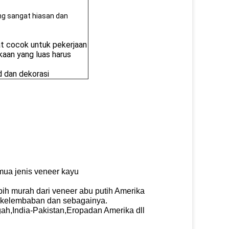
ang sangat hiasan dan
at cocok untuk pekerjaan
kaan yang luas harus
rd dan dekorasi
mua jenis veneer kayu
ebih murah dari veneer abu putih Amerika
an kelembaban dan sebagainya.
gah
,
India
-
Pakistan
,
Eropa
dan Amerika dll