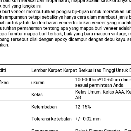
n bau kulitBerasal dari Eropa Barat, mappa adalah satu-satuny
 burl yang langka ini.
burl veneer membutuhkan pengisi biji-bijian untuk meratakan luba
ksempurnaan tetapi sebaliknya hanya cara alam membuat jenis b
ah untuk jatuh dari lembaran veneerIni bukan veneer yang muda
tuhkan pemahaman tentang apa yang mappa burl veneer adalah d
pa furnitur mappa burl terbaik, baik yang baru maupun vintage, me
lubang tersebut diisi dengan epoxy dicampur dengan debu kayu. s
ukan.
iti
Lembar Karpet Karpet Berkualitas Tinggi Untuk D
100-300cm*10-60cm dan 
ikasi
ukuran
sesuai permintaan Anda
Kelas Umum, Kelas AAA, Kel
Kelas
AB
Kelembaban
12-15%
Toleransi ketebalan
+/- 0,02 mm