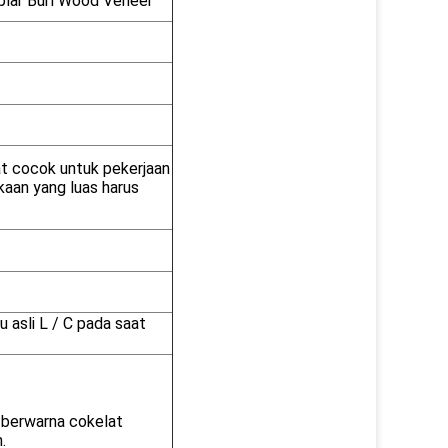
plar Burl Wood Veneer
at cocok untuk pekerjaan
kaan yang luas harus
 asli L / C pada saat
 berwarna cokelat
.