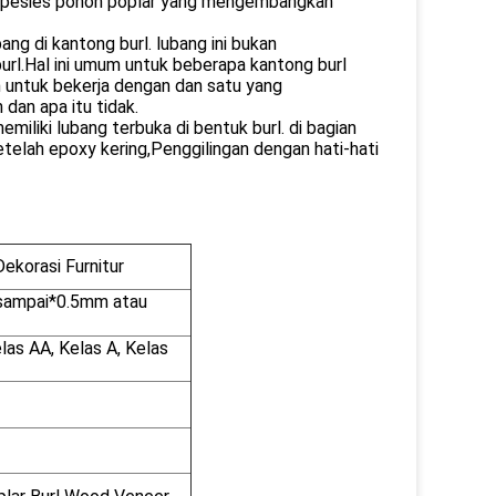
a spesies pohon poplar yang mengembangkan
ng di kantong burl. lubang ini bukan
url.Hal ini umum untuk beberapa kantong burl
h untuk bekerja dengan dan satu yang
an apa itu tidak.
miliki lubang terbuka di bentuk burl. di bagian
etelah epoxy kering,Penggilingan dengan hati-hati
ekorasi Furnitur
sampai*0.5mm atau
as AA, Kelas A, Kelas