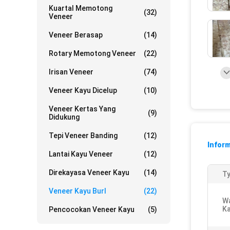
Kuartal Memotong
(32)
Veneer
Veneer Berasap
(14)
Rotary Memotong Veneer
(22)
Irisan Veneer
(74)
Veneer Kayu Dicelup
(10)
Veneer Kertas Yang
(9)
Didukung
Tepi Veneer Banding
(12)
Inform
Lantai Kayu Veneer
(12)
Direkayasa Veneer Kayu
(14)
Ty
Veneer Kayu Burl
(22)
W
Ka
Pencocokan Veneer Kayu
(5)