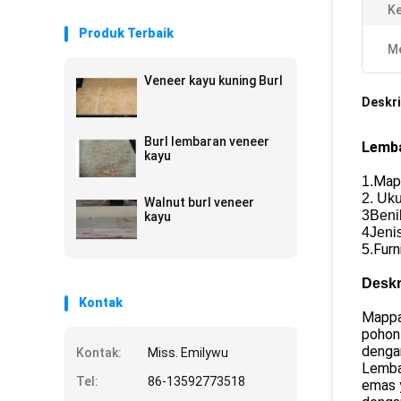
K
Produk Terbaik
Me
Veneer kayu kuning Burl
Deskri
Burl lembaran veneer
Lemba
kayu
Mapp
1.
2. Uku
Walnut burl veneer
3Beni
kayu
4Jeni
Furn
5.
Deskr
Kontak
Mappa
pohon
dengan
Kontak:
Miss. Emilywu
Lembar
Tel:
86-13592773518
emas y