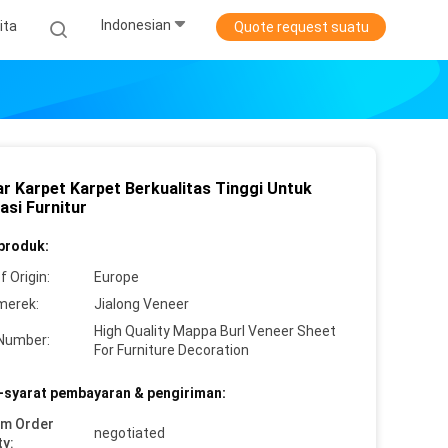
Indonesian
ita
Quote request suatu
r Karpet Karpet Berkualitas Tinggi Untuk
asi Furnitur
 produk:
f Origin:
Europe
merek:
Jialong Veneer
High Quality Mappa Burl Veneer Sheet
Number:
For Furniture Decoration
-syarat pembayaran & pengiriman:
um Order
negotiated
ty: