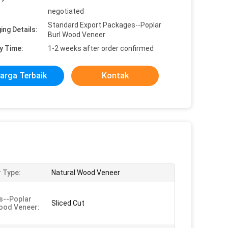
negotiated
Standard Export Packages--Poplar
ing Details:
Burl Wood Veneer
y Time:
1-2 weeks after order confirmed
arga Terbaik
Kontak
 Type:
Natural Wood Veneer
s--Poplar
Sliced Cut
ood Veneer: