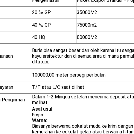
Pengemasan
Paket Ekspor Standar - Po
20 ‰ GP
35000M2
40 ‰ GP
75000m2
40 HQ
80000M2
Burls bisa sangat besar dan oleh karena itu sang
unaan
kayu arsitektur dan di semua area di mana permu
ditutupi.
100000,00 meter persegi per bulan
ayaran
T/T atau L/C saat dilihat
Dalam 1-2 Minggu setelah menerima deposit atau
 Pengiriman
melihat
Asal usul:
Eropa
Warna:
Biasanya berwarna cokelat muda ke krim dengan
kemerahan ke cokelat gelap atau berwarna hitam