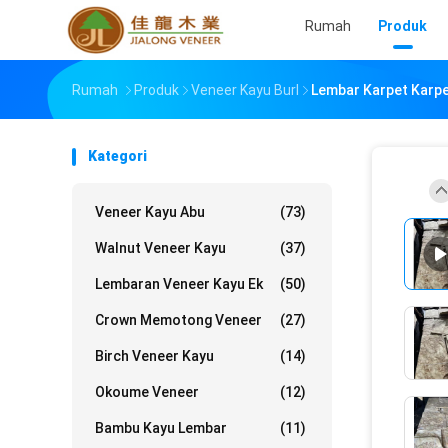
Rumah
Produk
Rumah
Produk
Veneer Kayu Burl
Lembar Karpet Karpet
Kategori
Veneer Kayu Abu
(73)
Walnut Veneer Kayu
(37)
Lembaran Veneer Kayu Ek
(50)
Crown Memotong Veneer
(27)
Birch Veneer Kayu
(14)
Okoume Veneer
(12)
Bambu Kayu Lembar
(11)