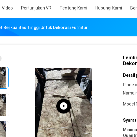
Video
Pertunjukan VR
Tentang Kami
Hubungi Kami
Ber
 Berkualitas Tinggi Untuk Dekorasi Furnitur
Lemba
Dekor
Detail
Place o
Nama 
Model 
Syarat
Minim
Quanti