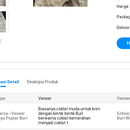
Harga:
Packag
Deliver
H
asi Detail
Deskripsi Produk
pe:
Veneer
Veneer
Biasanya coklat muda untuk krim
arna--Veneer
dengan bintik-bintik Burl
Echnic
yu Poplar Burl:
berwarna coklat kemerahan
Burl W
menjadi coklat t