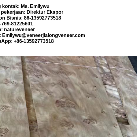
 kontak: Ms. Emilywu
 pekerjaan: Direktur Ekspor
on Bisnis: 86-13592773518
-769-81225601
: natureveneer
: Emilywu@veneerjialongveneer.com
App: +86-13592773518