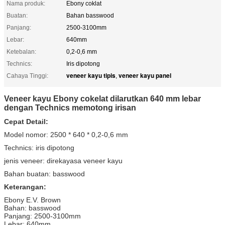
Nama produk:
Ebony coklat
Buatan:
Bahan basswood
Panjang:
2500-3100mm
Lebar:
640mm
Ketebalan:
0,2-0,6 mm
Technics:
Iris dipotong
veneer kayu tipis
veneer kayu panel
Cahaya Tinggi:
,
Veneer kayu Ebony cokelat dilarutkan 640 mm lebar
dengan Technics memotong irisan
Cepat Detail:
Model nomor: 2500 * 640 * 0,2-0,6 mm
Technics: iris dipotong
jenis veneer: direkayasa veneer kayu
Bahan buatan: basswood
Keterangan:
Ebony E.V. Brown
Bahan: basswood
Panjang: 2500-3100mm
Lebar: 640mm