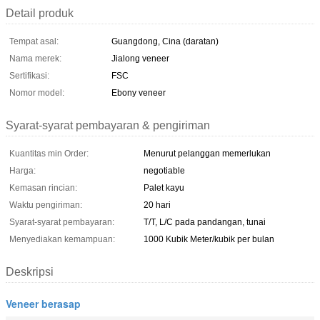
Detail produk
Tempat asal:
Guangdong, Cina (daratan)
Nama merek:
Jialong veneer
Sertifikasi:
FSC
Nomor model:
Ebony veneer
Syarat-syarat pembayaran & pengiriman
Kuantitas min Order:
Menurut pelanggan memerlukan
Harga:
negotiable
Kemasan rincian:
Palet kayu
Waktu pengiriman:
20 hari
Syarat-syarat pembayaran:
T/T, L/C pada pandangan, tunai
Menyediakan kemampuan:
1000 Kubik Meter/kubik per bulan
Deskripsi
Veneer berasap